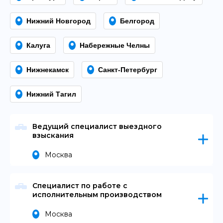
Нижний Новгород
Белгород
Калуга
Набережные Челны
Нижнекамск
Санкт-Петербург
Нижний Тагил
Ведущий специалист выездного
взыскания
Москва
Чем предстоит заниматься
:
Специалист по работе с
исполнительным производством
Проведение телефонных\личных переговоров с
клиентами с целью урегулирования вопросов,
Москва
связанных с погашением задолженности;