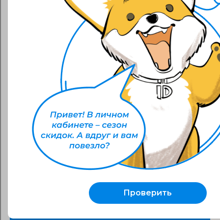
Преимущества сотрудничества
Ваша кредитная история улучшится за счет
погашения задолженности
Персональные предложения скидок
Остановим подачу вашего дела в суд
Отложим принудительное взыскание через
исполнительное производство
Установим удобную сумму ежемесячного
плтатежа
Проверить