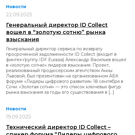
Новости
22.09.2025
Генеральный директор ID Collect
вошел в “золотую сотню” рынка
взыскания
Генеральный директор сервиса по возврату
просроченной задолженности ID Collect (входит в
финтех-группу IDF Eurasia) Александр Васильев вошел
в «золотую сотню» лидеров взыскания. Проект,
реализованный продюсерским агентством Анны
Львовой, был презентован на организованном АБК
форуме «Лидеры цифрового развития» 18 сентября в
Сочи. «Золотая сотня» — это список ключевых фигур
рынка взыскания за годы его существования в […]
Новости
19.09.2025
Технический директор ID Collect –
спикер форума “Лидеры цифрового