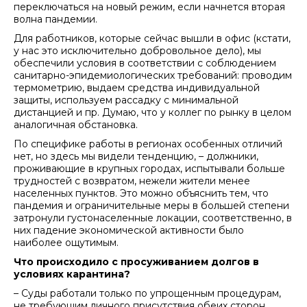
переключаться на новый режим, если начнется вторая
волна пандемии.
Для работников, которые сейчас вышли в офис (кстати,
у нас это исключительно добровольное дело), мы
обеспечили условия в соответствии с соблюдением
санитарно-эпидемиологических требований: проводим
термометрию, выдаем средства индивидуальной
защиты, используем рассадку с минимальной
дистанцией и пр. Думаю, что у коллег по рынку в целом
аналогичная обстановка.
По специфике работы в регионах особенных отличий
нет, но здесь мы видели тенденцию, – должники,
проживающие в крупных городах, испытывали больше
трудностей с возвратом, нежели жители менее
населенных пунктов. Это можно объяснить тем, что
пандемия и ограничительные меры в большей степени
затронули густонаселенные локации, соответственно, в
них падение экономической активности было
наиболее ощутимым.
Что происходило с просуживанием долгов в
условиях карантина?
– Суды работали только по упрощенным процедурам,
не требующим личного присутствия обеих сторон,