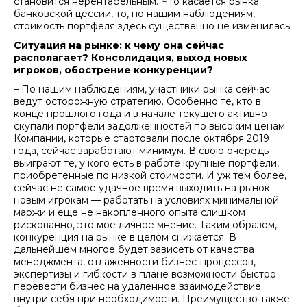
становится нерентабельным. Что касается рынка
банковской цессии, то, по нашим наблюдениям,
стоимость портфеля здесь существенно не изменилась.
Ситуация на рынке: к чему она сейчас
располагает? Консолидация, выход новых
игроков, обострение конкуренции?
– По нашим наблюдениям, участники рынка сейчас
ведут осторожную стратегию. Особенно те, кто в
конце прошлого года и в начале текущего активно
скупали портфели задолженностей по высоким ценам.
Компании, которые стартовали после октября 2019
года, сейчас заработают минимум. В свою очередь
выиграют те, у кого есть в работе крупные портфели,
приобретенные по низкой стоимости. И уж тем более,
сейчас не самое удачное время выходить на рынок
новым игрокам — работать на условиях минимальной
маржи и еще не накопленного опыта слишком
рискованно, это мое личное мнение. Таким образом,
конкуренция на рынке в целом снижается. В
дальнейшем многое будет зависеть от качества
менеджмента, отлаженности бизнес-процессов,
экспертизы и гибкости в плане возможности быстро
перевести бизнес на удаленное взаимодействие
внутри себя при необходимости. Преимущество также