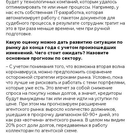
будет у технологичных компаний, которым удалось
оптимизировать те или иные процессы. Например, у
нас есть собственная IT-разработка, которая
автоматизирует работу с пакетом документов для
судебного процесса, в результате сотрудник тратит на
это в три раза меньше времени, чем при ручной
подготовке.
Какую оценку можно дать развитию ситуации по
рынку до конца года с учетом произошедших
изменений. Чего стоит ожидать? Назовите
основные прогнозы по сектору.
– С учетом понимания того, что возможна вторая волна
коронавируса, можно предположить сохранение
осторожной стратегии игроками рынка. Условно, пока
что лучше не рисковать и работать с теми портфелями,
которые уже есть. Это влечет за собой снижение
спроса на покупку новых долгов, а значит, кредиторы
будут вынуждены так или иначе идти на уступки по
цене. При этом мы прогнозируем расширение
агентского рынка: выросло количество должников,
ушедших в просрочку диапазоном 60-90+ дней, это
как раз «вотчина» агентского рынка. В целом мы видим
20% рост доли долгов, передаваемых в работу
коллекторам по агентской схеме.