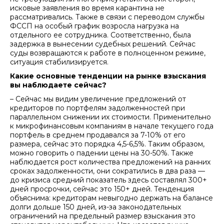
исковые заявления во время карантина не
рассматривались. Также в связи с переводом службы
ФССП на особый график возросла нагрузка на
отдельного ее сотрудника. Соответственно, была
задержка в вынесении судебных решений. Сейчас
суды возвращаются к работе в полноценном режиме,
ситуация стабилизируется.
Какие основные тенденции на рынке взыскания
вы наблюдаете сейчас?
– Сейчас мы видим увеличение предложений от
кредиторов по портфелям задолженностей при
параллельном снижении их стоимости. Применительно
к микрофинансовым компаниям в начале текущего года
портфель в среднем продавался за 7-10% от его
размера, сейчас это порядка 4,5-6,5%. Таким образом,
можно говорить о падении цены на 30-50%. Также
наблюдается рост количества предложений на ранних
сроках задолженности, они сократились в два раза —
до кризиса средний показатель здесь составлял 300+
дней просрочки, сейчас это 150+ дней. Тенденция
объяснима: кредиторам невыгодно держать на балансе
долги дольше 150 дней, из-за законодательных
ограничений на предельный размер взыскания это