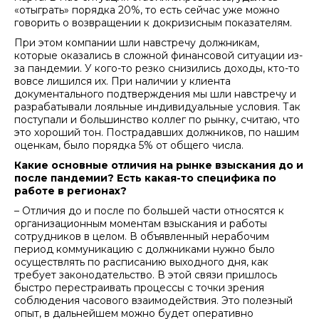
«отыграть» порядка 20%, то есть сейчас уже можно
говорить о возвращении к докризисным показателям.
При этом компании шли навстречу должникам,
которые оказались в сложной финансовой ситуации из-
за пандемии. У кого-то резко снизились доходы, кто-то
вовсе лишился их. При наличии у клиента
документального подтверждения мы шли навстречу и
разрабатывали лояльные индивидуальные условия. Так
поступали и большинство коллег по рынку, считаю, что
это хороший тон. Пострадавших должников, по нашим
оценкам, было порядка 5% от общего числа.
Какие основные отличия на рынке взыскания до и
после пандемии? Есть какая-то специфика по
работе в регионах?
– Отличия до и после по большей части относятся к
организационным моментам взыскания и работы
сотрудников в целом. В объявленный нерабочим
период коммуникацию с должниками нужно было
осуществлять по расписанию выходного дня, как
требует законодательство. В этой связи пришлось
быстро перестраивать процессы с точки зрения
соблюдения часового взаимодействия. Это полезный
опыт, в дальнейшем можно будет оперативно