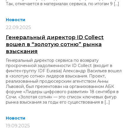
Так, отмечается в материалах сервиса, по итогам 9 […]
Новости
22.09.2025
Генеральный директор ID Collect
вошел в “золотую сотню” рынка
взыскания
Генеральный директор сервиса по возврату
просроченной задолженности ID Collect (входит в
финтех-группу IDF Eurasia) Александр Васильев вошел
в «золотую сотню» лидеров взыскания. Проект,
реализованный продюсерским агентством Анны
Львовой, был презентован на организованном АБК
форуме «Лидеры цифрового развития» 18 сентября в
Сочи. «Золотая сотня» — это список ключевых фигур
рынка взыскания за годы его существования в […]
Новости
19.09.2025