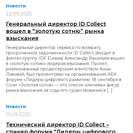
Новости
22.09.2025
Генеральный директор ID Collect
вошел в “золотую сотню” рынка
взыскания
Генеральный директор сервиса по возврату
просроченной задолженности ID Collect (входит в
финтех-группу IDF Eurasia) Александр Васильев вошел
в «золотую сотню» лидеров взыскания. Проект,
реализованный продюсерским агентством Анны
Львовой, был презентован на организованном АБК
форуме «Лидеры цифрового развития» 18 сентября в
Сочи. «Золотая сотня» — это список ключевых фигур
рынка взыскания за годы его существования в […]
Новости
19.09.2025
Технический директор ID Collect –
спикер форума “Лидеры цифрового